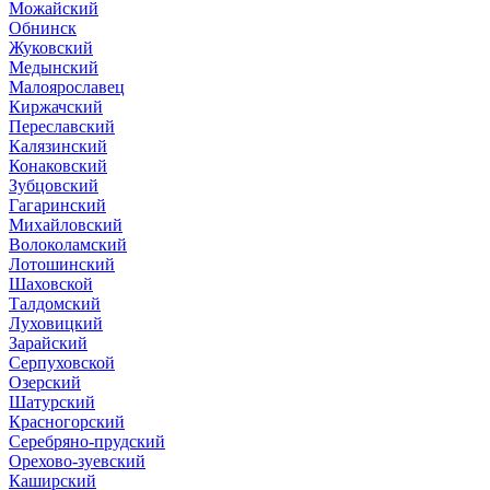
Можайский
Обнинск
Жуковский
Медынский
Малоярославец
Киржачский
Переславский
Калязинский
Конаковский
Зубцовский
Гагаринский
Михайловский
Волоколамский
Лотошинский
Шаховской
Талдомский
Луховицкий
Зарайский
Серпуховской
Озерский
Шатурский
Красногорский
Серебряно-прудский
Орехово-зуевский
Каширский