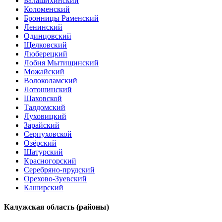
Балашихинский
Коломенский
Бронницы Раменский
Ленинский
Одинцовский
Щелковский
Люберецкий
Лобня Мытищинский
Можайский
Волоколамский
Лотошинский
Шаховской
Талдомский
Луховицкий
Зарайский
Серпуховской
Озёрский
Шатурский
Красногорский
Серебряно-прудский
Орехово-Зуевский
Каширский
Калужская область (районы)