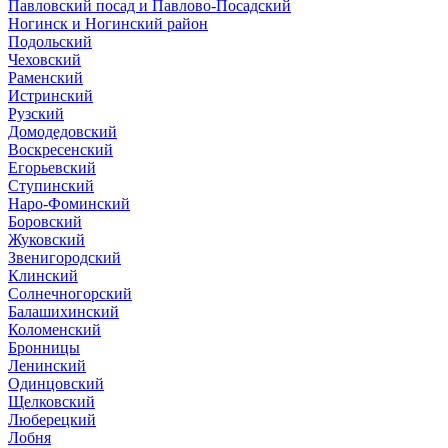
Павловский посад и Павлово-Посадский
Ногинск и Ногинский район
Подольский
Чеховский
Раменский
Истринский
Рузский
Домодедовский
Воскресенский
Егорьевский
Ступинский
Наро-Фоминский
Боровский
Жуковский
Звенигородский
Клинский
Солнечногорский
Балашихинский
Коломенский
Бронницы
Ленинский
Одинцовский
Щелковский
Люберецкий
Лобня