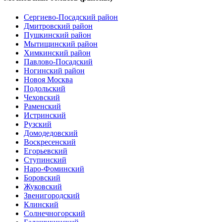
Сергиево-Посадский район
Дмитровский район
Пушкинский район
Мытищинский район
Химкинский район
Павлово-Посадский
Ногинский район
Новоя Москва
Подольский
Чеховский
Раменский
Истринский
Рузский
Домодедовский
Воскресенский
Егорьевский
Ступинский
Наро-Фоминский
Боровский
Жуковский
Звенигородский
Клинский
Солнечногорский